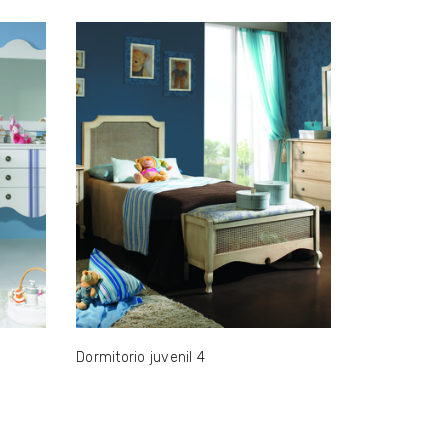
Dormitorio juvenil 4
Dormitorio ju