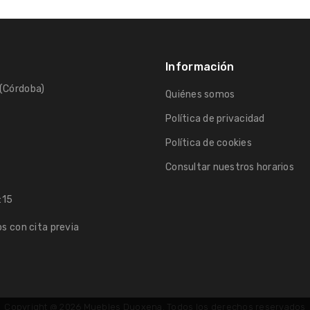
Información
a (Córdoba)
Quiénes somos
Política de privacidad
Política de cookies
Consultar nuestros horarios
:15
os con cita previa
Copyright @ 2026
Muebles Duoxena
. Todos los derechos reservados