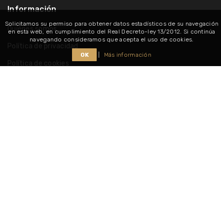
Información
Solicitamos su permiso para obtener datos estadísticos de su navegación
Quiénes somos
en esta web, en cumplimiento del Real Decreto-ley 13/2012. Si continúa
navegando consideramos que acepta el uso de cookies.
Política de privacidad
OK
|
Más información
Política de cookies
Consultar nuestros horarios
Síguenos
Copyright @ 2026
Muebles Duoxena
. Todos los derechos
reservados