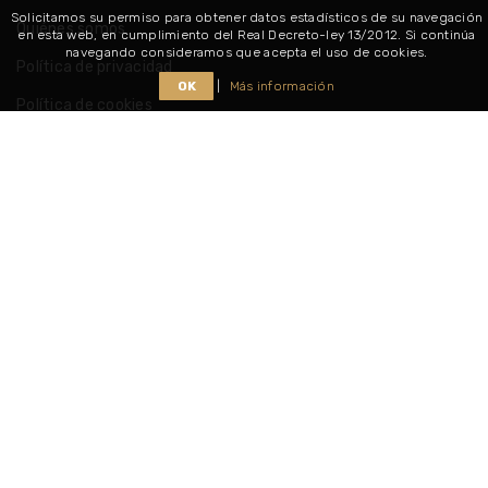
Solicitamos su permiso para obtener datos estadísticos de su navegación
Quiénes somos
en esta web, en cumplimiento del Real Decreto-ley 13/2012. Si continúa
navegando consideramos que acepta el uso de cookies.
Política de privacidad
OK
|
Más información
Política de cookies
Consultar nuestros horarios
Síguenos
Copyright @ 2026
Muebles Duoxena
. Todos los derechos
reservados