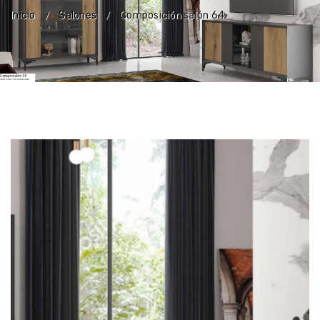
Inicio
Salones
Composición salón 64
/
/